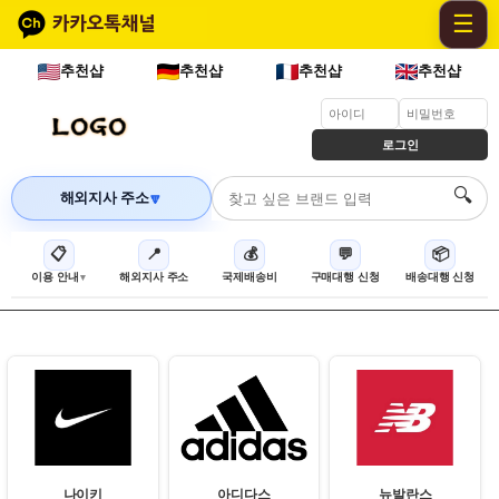
☰
추천샵
추천샵
추천샵
추천샵
로그인
🔍
해외지사 주소
🔽
📋
📍
💰
💬
📦
이용 안내
해외지사 주소
국제배송비
구매대행 신청
배송대행 신청
나이키
아디다스
뉴발란스