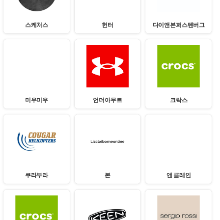
스케처스
헌터
다이앤본퍼스텐버그
미우미우
언더아무르
크락스
쿠라부라
본
앤 클레인