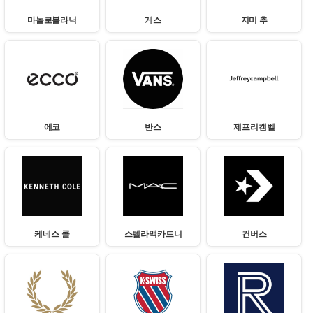
마놀로블라닉
게스
지미 추
에코
반스
제프리캠벨
케네스 콜
스텔라맥카트니
컨버스