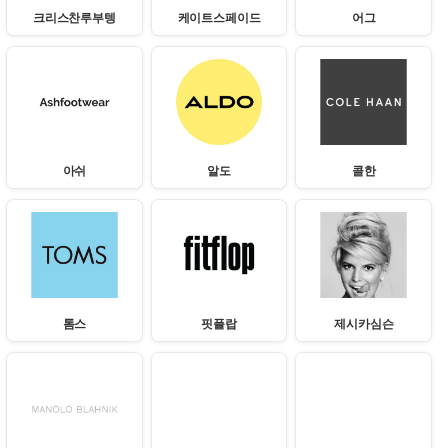
크리스찬루부텡
케이트스페이드
어그
아쉬
알도
콜한
톰스
핏플랍
제시카심슨