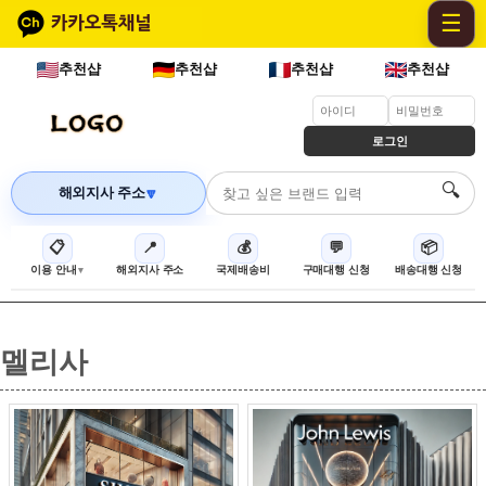
☰
추천샵
추천샵
추천샵
추천샵
로그인
🔍
해외지사 주소
🔽
📋
📍
💰
💬
📦
이용 안내
해외지사 주소
국제배송비
구매대행 신청
배송대행 신청
멜리사