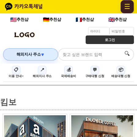
☰
추천샵
추천샵
추천샵
추천샵
로그인
🔍
해외지사 주소
🔽
📋
📍
💰
💬
📦
이용 안내
해외지사 주소
국제배송비
구매대행 신청
배송대행 신청
킴보