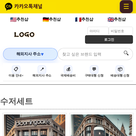
☰
추천샵
추천샵
추천샵
추천샵
로그인
🔍
해외지사 주소
🔽
📋
📍
💰
💬
📦
이용 안내
해외지사 주소
국제배송비
구매대행 신청
배송대행 신청
수저세트