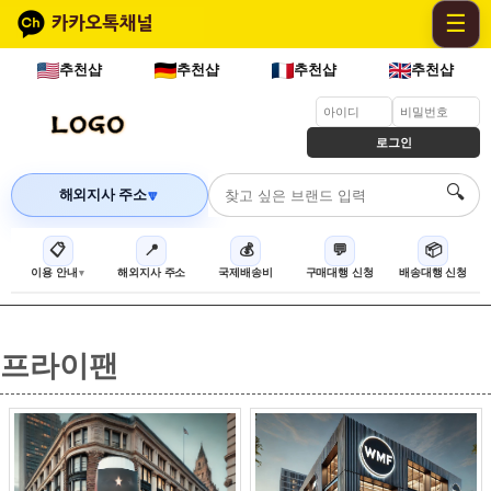
☰
추천샵
추천샵
추천샵
추천샵
로그인
🔍
해외지사 주소
🔽
📋
📍
💰
💬
📦
이용 안내
해외지사 주소
국제배송비
구매대행 신청
배송대행 신청
프라이팬