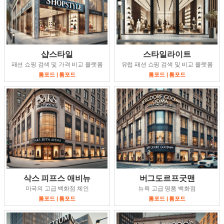
샵스타일
스타일라이트
패션 쇼핑 검색 및 가격 비교 플랫폼
유럽 패션 쇼핑 검색 및 비교 플랫폼
톰포드 | 톰포드
톰포드 | 톰포드
삭스 피프스 애비뉴
버그도르프굿맨
미국의 고급 백화점 체인
뉴욕 고급 명품 백화점
톰포드 | 톰포드
톰포드 | 톰포드