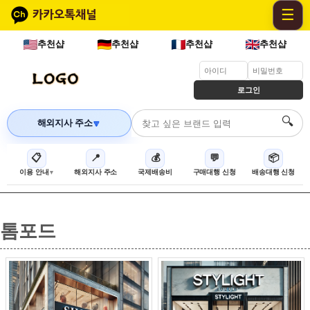
☰
추천샵
추천샵
추천샵
추천샵
로그인
🔍
해외지사 주소
🔽
📋
📍
💰
💬
📦
이용 안내
해외지사 주소
국제배송비
구매대행 신청
배송대행 신청
톰포드