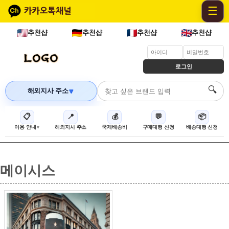
☰
추천샵
추천샵
추천샵
추천샵
로그인
🔍
해외지사 주소
🔽
📋
📍
💰
💬
📦
이용 안내
해외지사 주소
국제배송비
구매대행 신청
배송대행 신청
메이시스