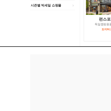
시즌별 빅세일 쇼핑몰
펀스포
독일캠핑용
도이터 