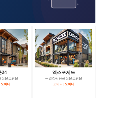
24
엑스포제드
품전문쇼핑몰
독일캠핑용품전문쇼핑몰
| 도이터
도이터 | 도이터