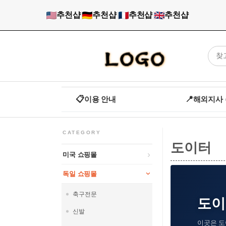
추천샵
|
추천샵
|
추천샵
|
추천샵
📋
이용 안내
📍
해외지사
CATEGORY
도이터
미국 쇼핑몰
독일 쇼핑몰
축구전문
도이터
신발
이곳은 도