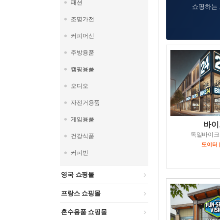
패션
쇼핑하는 
조명가전
커피머신
주방용품
캠핑용품
오디오
자전거용품
게임용품
바이
독일바이크
건강식품
도이터 
커피빈
영국 쇼핑몰
프랑스 쇼핑몰
혼수용품 쇼핑몰