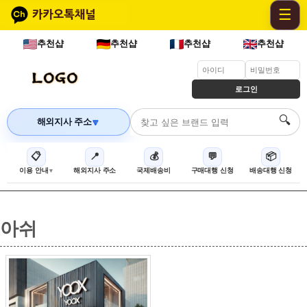
☰
추천샵
추천샵
추천샵
추천샵
로그인
🔍
해외지사 주소
🔽
📋
📍
💰
💬
📦
이용 안내
해외지사 주소
국제배송비
구매대행 신청
배송대행 신청
아쉬