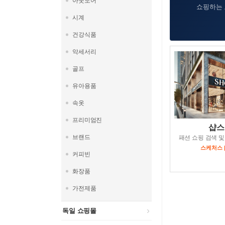
아웃도어
쇼핑하는 
시계
건강식품
악세서리
골프
유아용품
속옷
프리미엄진
샵스
브랜드
패션 쇼핑 검색 및
스케처스 
커피빈
화장품
가전제품
독일 쇼핑몰