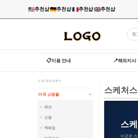
추천샵
|
추천샵
|
추천샵
|
추천샵
📋
이용 안내
📍
해외지사
CATEGORY
스케처스
미국 쇼핑몰
패션
신발
스케처
백화점
이곳은 스