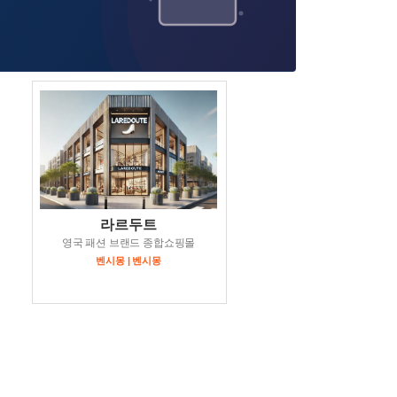
라르두트
영국 패션 브랜드 종합쇼핑몰
벤시몽 | 벤시몽