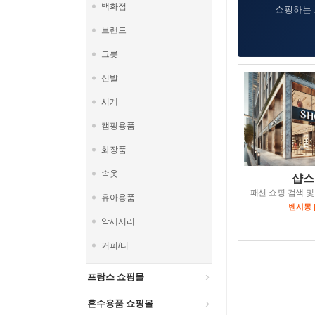
백화점
쇼핑하는 
브랜드
그릇
신발
시계
캠핑용품
화장품
속옷
샵스
패션 쇼핑 검색 및
유아용품
벤시몽 
악세서리
커피/티
프랑스 쇼핑몰
혼수용품 쇼핑몰