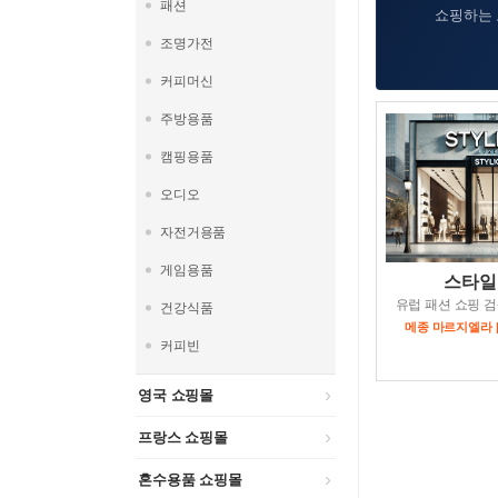
패션
쇼핑하는 
조명가전
커피머신
주방용품
캠핑용품
오디오
자전거용품
게임용품
스타일
유럽 패션 쇼핑 검
건강식품
메종 마르지엘라 
커피빈
영국 쇼핑몰
프랑스 쇼핑몰
혼수용품 쇼핑몰