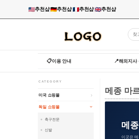
추천샵
|
추천샵
|
추천샵
|
추천샵
📋
이용 안내
📍
해외지사
CATEGORY
메종 마
미국 쇼핑몰
독일 쇼핑몰
축구전문
메종 
신발
이곳은 메