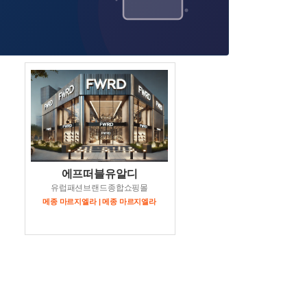
에프떠블유알디
유럽패션브랜드종합쇼핑몰
메종 마르지엘라 | 메종 마르지엘라