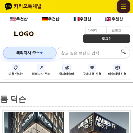
☰
추천샵
추천샵
추천샵
추천샵
로그인
🔍
해외지사 주소
🔽
📋
📍
💰
💬
📦
이용 안내
해외지사 주소
국제배송비
구매대행 신청
배송대행 신청
톰 딕슨