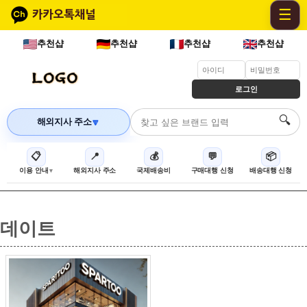
☰
추천샵
추천샵
추천샵
추천샵
로그인
🔍
해외지사 주소
🔽
📋
📍
💰
💬
📦
이용 안내
해외지사 주소
국제배송비
구매대행 신청
배송대행 신청
데이트