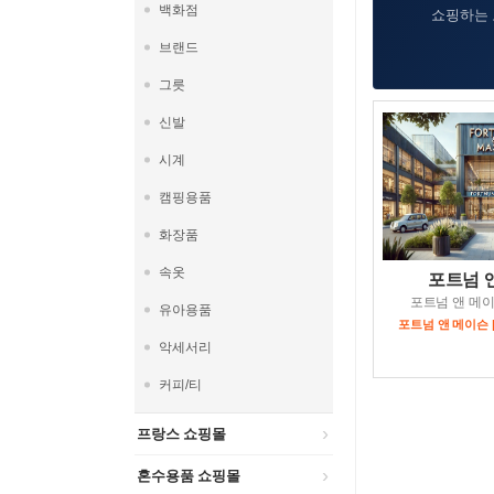
백화점
쇼핑하는 
브랜드
그릇
신발
시계
캠핑용품
화장품
속옷
포트넘 
포트넘 앤 메
유아용품
포트넘 앤 메이슨 
악세서리
커피/티
프랑스 쇼핑몰
혼수용품 쇼핑몰