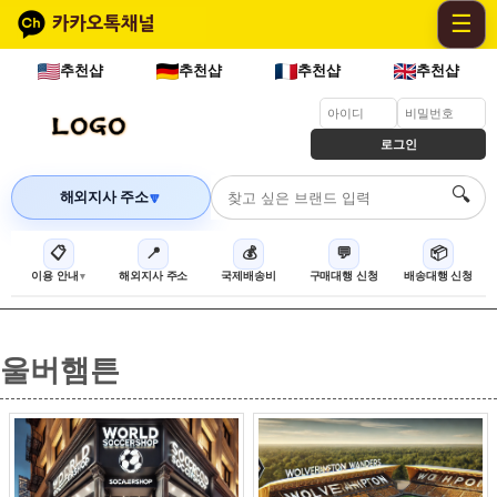
☰
추천샵
추천샵
추천샵
추천샵
로그인
🔍
해외지사 주소
🔽
📋
📍
💰
💬
📦
이용 안내
해외지사 주소
국제배송비
구매대행 신청
배송대행 신청
울버햄튼