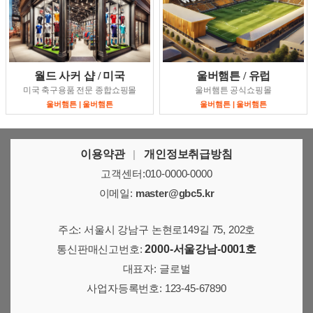
월드 사커 샵 / 미국
울버햄튼 / 유럽
미국 축구용품 전문 종합쇼핑몰
울버햄튼 공식쇼핑몰
울버햄튼 | 울버햄튼
울버햄튼 | 울버햄튼
이용약관
|
개인정보취급방침
고객센터:010-0000-0000
이메일:
master@gbc5.kr
주소: 서울시 강남구 논현로149길 75, 202호
통신판매신고번호:
2000-서울강남-0001호
대표자: 글로벌
사업자등록번호: 123-45-67890